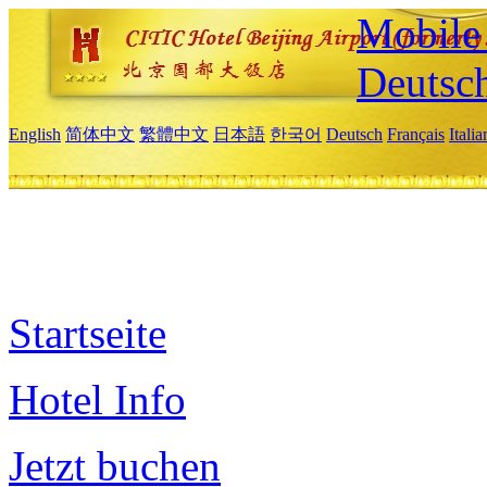
Mobile 
Deutsc
English
简体中文
繁體中文
日本語
한국어
Deutsch
Français
Itali
Startseite
Hotel Info
Jetzt buchen