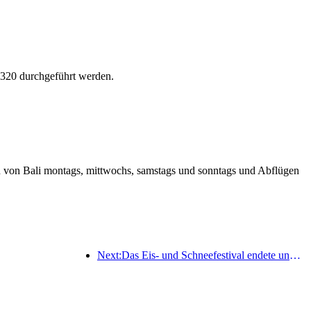
A320 durchgeführt werden.
en von Bali montags, mittwochs, samstags und sonntags und Abflügen
Next:Das Eis- und Schneefestival endete und das Yun Hotel nahm 2025 die erste Welle des „Reichtums“ mit nach Hause