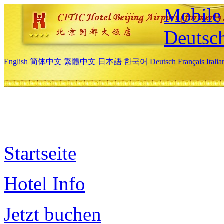
Mobile 
Deutsc
English
简体中文
繁體中文
日本語
한국어
Deutsch
Français
Itali
Startseite
Hotel Info
Jetzt buchen