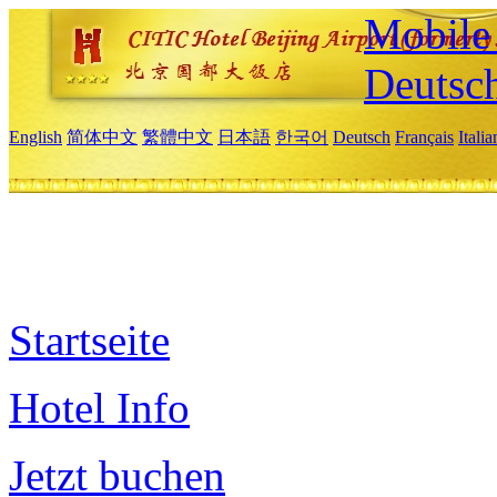
Mobile 
Deutsc
English
简体中文
繁體中文
日本語
한국어
Deutsch
Français
Itali
Startseite
Hotel Info
Jetzt buchen