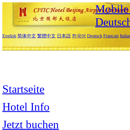
Mobile 
Deutsc
English
简体中文
繁體中文
日本語
한국어
Deutsch
Français
Itali
Startseite
Hotel Info
Jetzt buchen