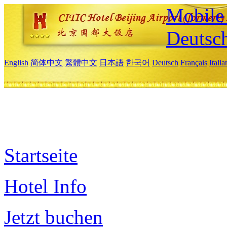
Mobile 
Deutsc
English
简体中文
繁體中文
日本語
한국어
Deutsch
Français
Itali
Startseite
Hotel Info
Jetzt buchen