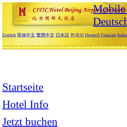
Mobile 
Deutsc
English
简体中文
繁體中文
日本語
한국어
Deutsch
Français
Itali
Startseite
Hotel Info
Jetzt buchen