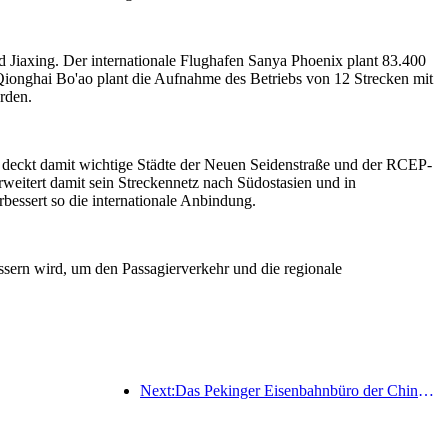
d Jiaxing. Der internationale Flughafen Sanya Phoenix plant 83.400
Qionghai Bo'ao plant die Aufnahme des Betriebs von 12 Strecken mit
rden.
d deckt damit wichtige Städte der Neuen Seidenstraße und der RCEP-
weitert damit sein Streckennetz nach Südostasien und in
bessert so die internationale Anbindung.
essern wird, um den Passagierverkehr und die regionale
Next:Das Pekinger Eisenbahnbüro der China Railway hat den Transportbetrieb anlässlich des Qingming-Festivals aufgenommen und rechnet mit 7,37 Millionen Fahrgästen.