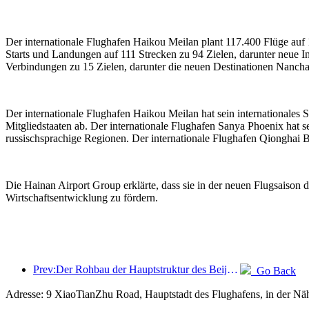
Der internationale Flughafen Haikou Meilan plant 117.400 Flüge auf 
Starts und Landungen auf 111 Strecken zu 94 Zielen, darunter neue 
Verbindungen zu 15 Zielen, darunter die neuen Destinationen Nancha
Der internationale Flughafen Haikou Meilan hat sein internationale
Mitgliedstaaten ab. Der internationale Flughafen Sanya Phoenix hat 
russischsprachige Regionen. Der internationale Flughafen Qionghai B
Die Hainan Airport Group erklärte, dass sie in der neuen Flugsaison 
Wirtschaftsentwicklung zu fördern.
Prev:Der Rohbau der Hauptstruktur des Beijing Haichang Ocean Park soll bis Ende des Jahres fertiggestellt sein; die Fertigstellung und Eröffnung werden für das Jahr 2027 erwartet.
Go Back
Adresse: 9 XiaoTianZhu Road, Hauptstadt des Flughafens, in der Nä