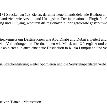
171 Strecken zu 128 Zielen, darunter neue Inlandsziele wie Bozhou un
Inlandsziele wie Anshun und Huangshan. Der internationale Flughafen 
ng und Guiyang, wodurch die regionalen Zubringerdienste gestärkt we
s Streckennetz um Destinationen wie Abu Dhabi und Dubai erweitert un
seine Verbindungen um Destinationen wie Minsk und Ufa ergänzt und er
o'ao bietet nun auch eine neue Destination in Kuala Lumpur an und ver
die Streckenführung weiter optimieren und die Servicekapazitäten verb
he von Tianzhu Mautstation