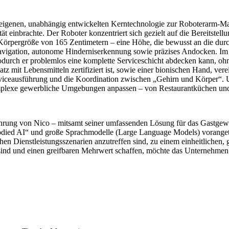
igenen, unabhängig entwickelten Kerntechnologie zur Roboterarm-Mani
einbrachte. Der Roboter konzentriert sich gezielt auf die Bereitstellu
rpergröße von 165 Zentimetern – eine Höhe, die bewusst an die durchs
e Navigation, autonome Hinderniserkennung sowie präzises Andocken
wodurch er problemlos eine komplette Serviceschicht abdecken kann, o
atz mit Lebensmitteln zertifiziert ist, sowie einer bionischen Hand, ve
Serviceausführung und die Koordination zwischen „Gehirn und Körper“.
omplexe gewerbliche Umgebungen anpassen – von Restaurantküchen und
führung von Nico – mitsamt seiner umfassenden Lösung für das Gastgew
ied AI“ und große Sprachmodelle (Large Language Models) vorangetriebe
ichen Dienstleistungsszenarien anzutreffen sind, zu einem einheitliche
ind und einen greifbaren Mehrwert schaffen, möchte das Unternehmen e