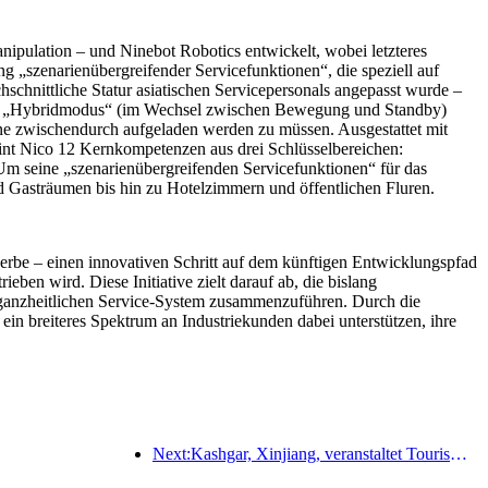
pulation – und Ninebot Robotics entwickelt, wobei letzteres
ng „szenarienübergreifender Servicefunktionen“, die speziell auf
chnittliche Statur asiatischen Servicepersonals angepasst wurde –
. Im „Hybridmodus“ (im Wechsel zwischen Bewegung und Standby)
hne zwischendurch aufgeladen werden zu müssen. Ausgestattet mit
reint Nico 12 Kernkompetenzen aus drei Schlüsselbereichen:
 Um seine „szenarienübergreifenden Servicefunktionen“ für das
 Gasträumen bis hin zu Hotelzimmern und öffentlichen Fluren.
erbe – einen innovativen Schritt auf dem künftigen Entwicklungspfad
n wird. Diese Initiative zielt darauf ab, die bislang
n, ganzheitlichen Service-System zusammenzuführen. Durch die
in breiteres Spektrum an Industriekunden dabei unterstützen, ihre
Next:Kashgar, Xinjiang, veranstaltet Tourismus-Werbeevent zur Förderung des interethnischen Austauschs.