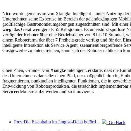
Nico wurde gemeinsam von Xiangke Intelligent – unter Nutzung der e
Unternehmen seine Expertise im Bereich der geländegängigen Mobilität 
großflächige Gastronomieumgebungen zugeschnitten sind. Mit einer Kö
wiegt das Gerät weniger als 55 Kilogramm. Es unterstützt spurlos
verfügt der Roboter über eine Betriebsdauer von 8 bis 10 Stunden, 
einem Roboterarm, der über 7 Freiheitsgrade verfügt und für den Eins
intelligente Interaktion als Service-Agent, szenarienübergreifende 
Gastgewerbe zu unterstreichen, kann sich der Roboter nahtlos an k
Chen Zhen, Gründer von Xiangke Intelligent, erklärte, dass die Ein
des Unternehmens darstelle: einen Pfad, der maßgeblich durch „Embod
fragmentierten, punktuellen intelligenten Funktionen, die in gewerbl
Entwicklung von Roboterprodukten, die tatsächlich implementierbar s
Serviceerlebnisse aufzuwerten und zu innovieren.
Prev:Die Eisenbahn im Jangtse-Delta beförderte während der Maifeiertage über 21,38 Millionen Fahrgäste.
Go Back