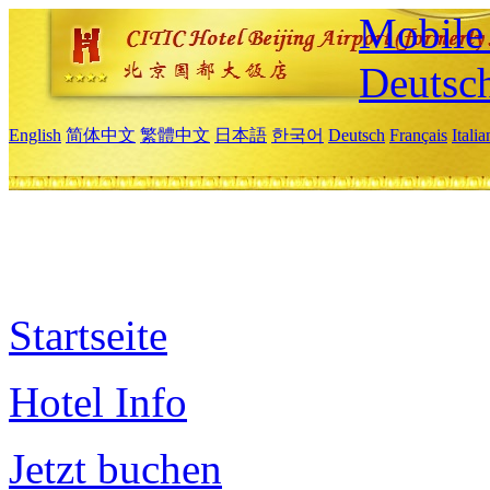
Mobile 
Deutsc
English
简体中文
繁體中文
日本語
한국어
Deutsch
Français
Itali
Startseite
Hotel Info
Jetzt buchen