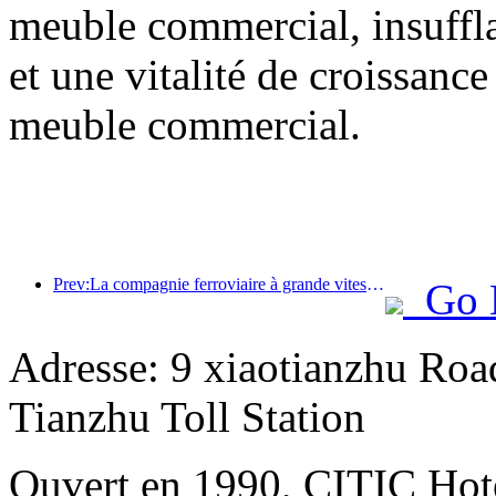
meuble commercial, insuffl
et une vitalité de croissanc
meuble commercial.
Prev:La compagnie ferroviaire à grande vitesse Pékin-Shanghai et l'Institut chinois d'économie ferroviaire ont conclu une coopération stratégique pour promouvoir conjointement le développement de haute qualité du chemin de fer à grande vitesse.
Go 
Adresse: 9 xiaotianzhu Road
Tianzhu Toll Station
Ouvert en 1990, CITIC Hote