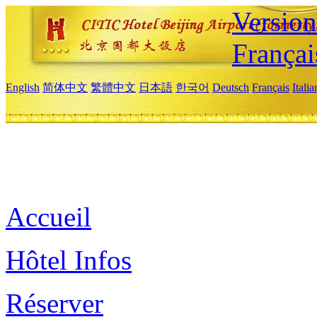
Versio
Françai
English
简体中文
繁體中文
日本語
한국어
Deutsch
Français
Itali
Accueil
Hôtel Infos
Réserver