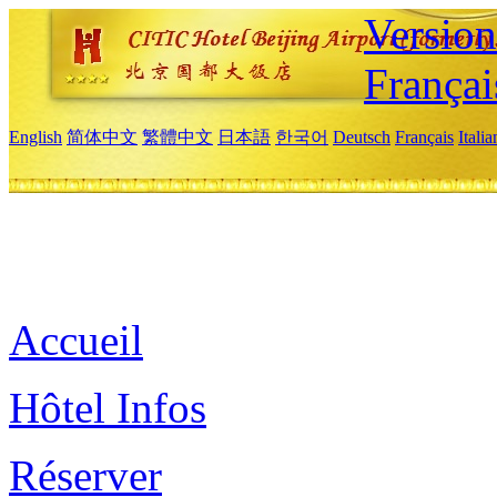
Versio
Françai
English
简体中文
繁體中文
日本語
한국어
Deutsch
Français
Itali
Accueil
Hôtel Infos
Réserver