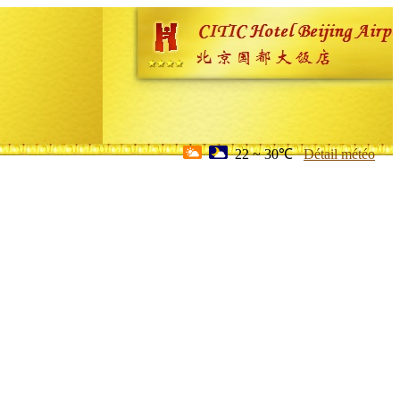
22 ~ 30℃
Détail météo