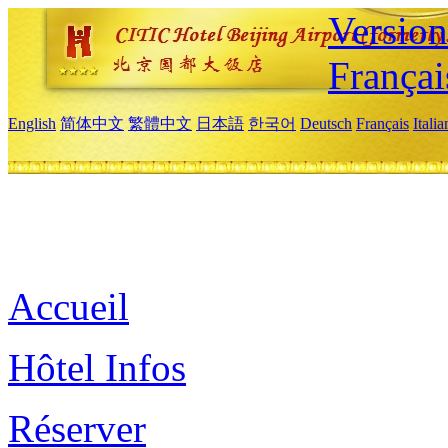
Versio
Françai
English
简体中文
繁體中文
日本語
한국어
Deutsch
Français
Itali
Accueil
Hôtel Infos
Réserver