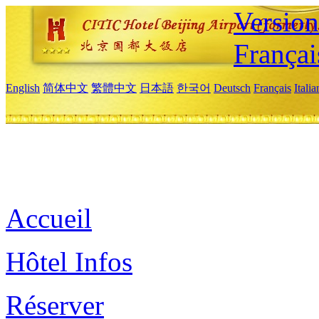
Versio
Françai
English
简体中文
繁體中文
日本語
한국어
Deutsch
Français
Itali
Accueil
Hôtel Infos
Réserver