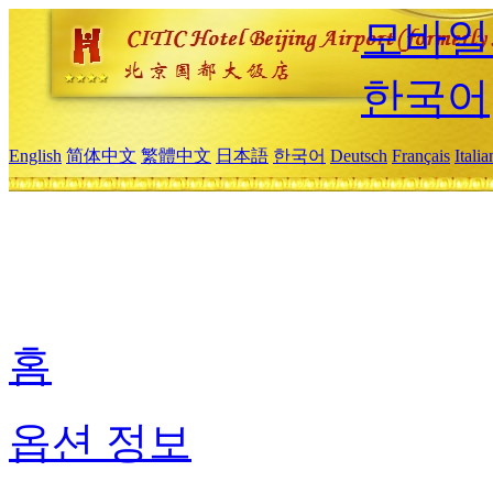
모바일
한국어
English
简体中文
繁體中文
日本語
한국어
Deutsch
Français
Itali
홈
옵션 정보