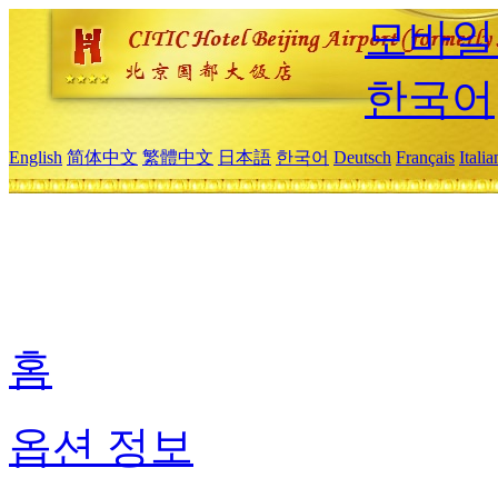
모바일
한국어
English
简体中文
繁體中文
日本語
한국어
Deutsch
Français
Itali
홈
옵션 정보