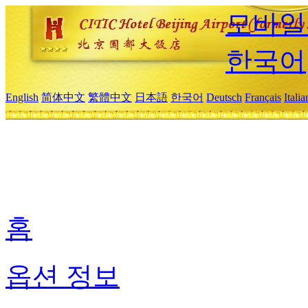
모바일
한국어
English
简体中文
繁體中文
日本語
한국어
Deutsch
Français
Itali
홈
옵션 정보