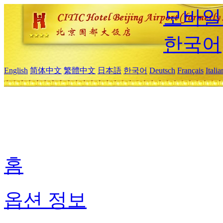
모바일
한국어
English
简体中文
繁體中文
日本語
한국어
Deutsch
Français
Itali
홈
옵션 정보