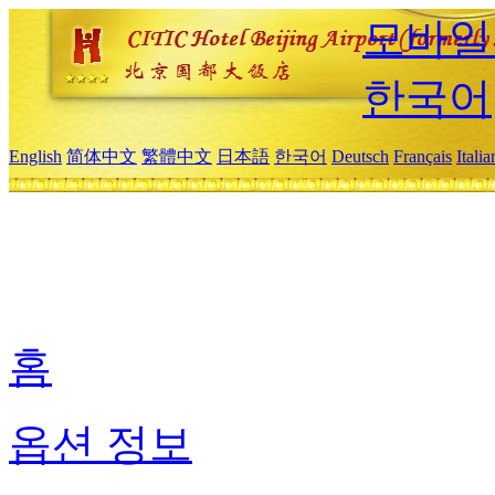
모바일
한국어
English
简体中文
繁體中文
日本語
한국어
Deutsch
Français
Itali
홈
옵션 정보