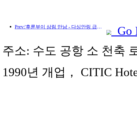
Prev:'후룬부이 삼림 만남 - 다싱안링 급행열차 - 별빛 열차 - 천이 여행' 관광열차가 첫 운행을 시작합니다.
Go 
주소: 수도 공항 소 천축 로
1990년 개업， CITIC Hotel B