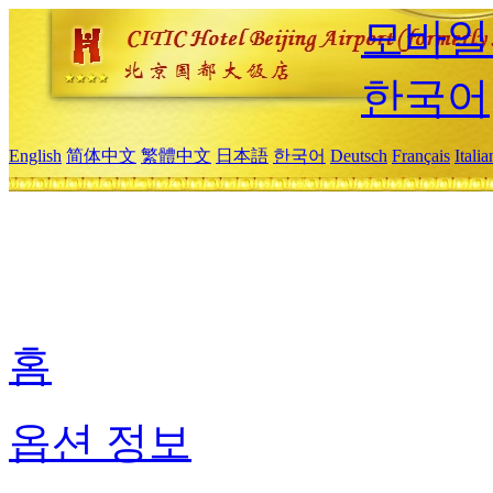
모바일
한국어
English
简体中文
繁體中文
日本語
한국어
Deutsch
Français
Itali
홈
옵션 정보