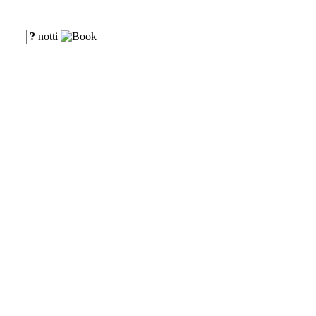
?
notti