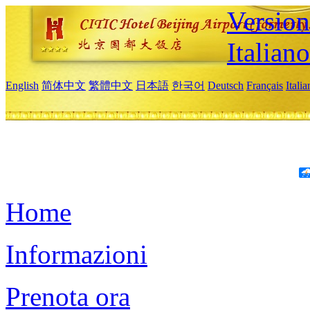
Version
Italiano
English
简体中文
繁體中文
日本語
한국어
Deutsch
Français
Itali
Home
Informazioni
Prenota ora