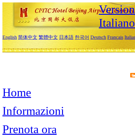
Version
Italiano
English
简体中文
繁體中文
日本語
한국어
Deutsch
Français
Itali
Home
Informazioni
Prenota ora