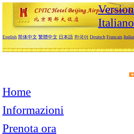
Version
Italiano
English
简体中文
繁體中文
日本語
한국어
Deutsch
Français
Itali
Home
Informazioni
Prenota ora