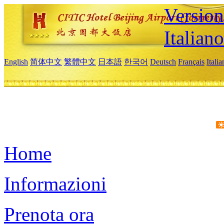
Version
Italiano
English
简体中文
繁體中文
日本語
한국어
Deutsch
Français
Itali
Home
Informazioni
Prenota ora