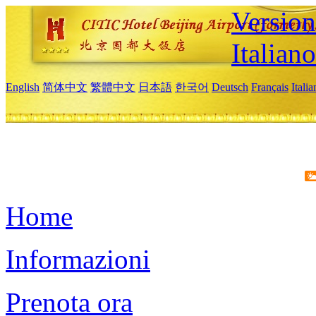
Version
Italiano
English
简体中文
繁體中文
日本語
한국어
Deutsch
Français
Itali
Home
Informazioni
Prenota ora