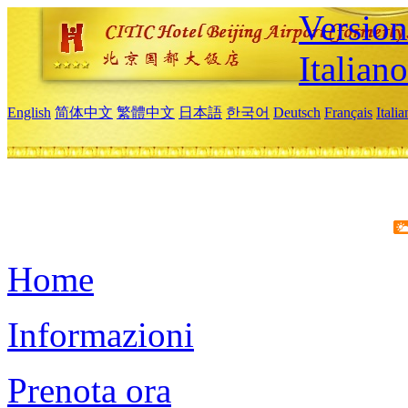
Version
Italiano
English
简体中文
繁體中文
日本語
한국어
Deutsch
Français
Itali
Home
Informazioni
Prenota ora