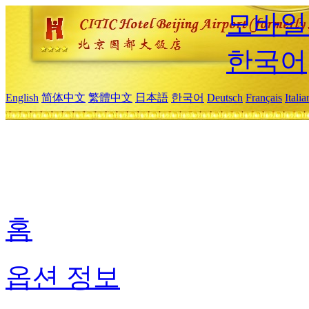
모바일
한국어
English
简体中文
繁體中文
日本語
한국어
Deutsch
Français
Itali
홈
옵션 정보