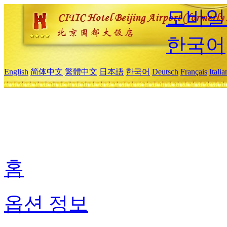
모바일
한국어
English
简体中文
繁體中文
日本語
한국어
Deutsch
Français
Itali
홈
옵션 정보