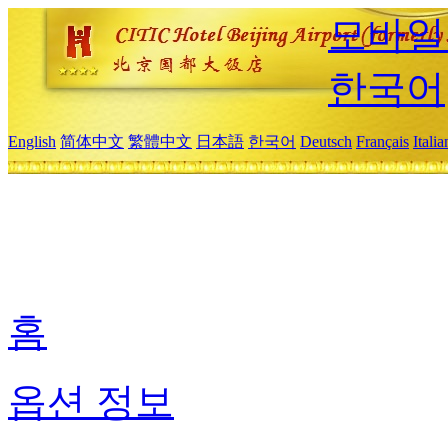
모바일
한국어
English
简体中文
繁體中文
日本語
한국어
Deutsch
Français
Itali
홈
옵션 정보