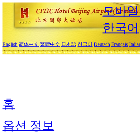
모바일
한국어
English
简体中文
繁體中文
日本語
한국어
Deutsch
Français
Itali
홈
옵션 정보