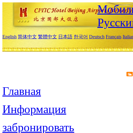
Мобиль
Русски
English
简体中文
繁體中文
日本語
한국어
Deutsch
Français
Itali
Главная
Информация
забронировать