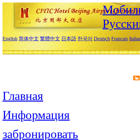
Мобиль
Русски
English
简体中文
繁體中文
日本語
한국어
Deutsch
Français
Itali
Главная
Информация
забронировать