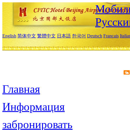
Мобиль
Русски
English
简体中文
繁體中文
日本語
한국어
Deutsch
Français
Itali
Главная
Информация
забронировать