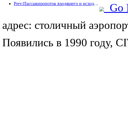
Prev:Пассажиропоток входящего и исходящего пассажиров аэропорта Шэньчжэня резко возрастает во время летних каникул, и многие иностранные авиакомпании увеличивают число своих маршрутов в Китае
Go 
адрес: столичный аэропорт
Появились в 1990 году, CIT