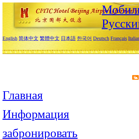
Мобиль
Русски
English
简体中文
繁體中文
日本語
한국어
Deutsch
Français
Itali
Главная
Информация
забронировать