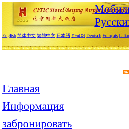
Мобиль
Русски
English
简体中文
繁體中文
日本語
한국어
Deutsch
Français
Itali
Главная
Информация
забронировать