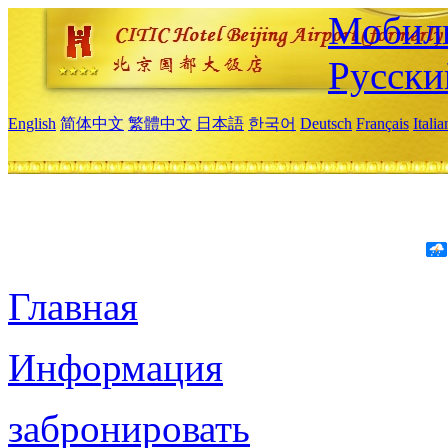
Мобиль
Русски
English
简体中文
繁體中文
日本語
한국어
Deutsch
Français
Itali
Главная
Информация
забронировать