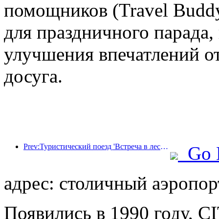
помощников (Travel Budd
для праздничного парада,
улучшения впечатлений от
досуга.
Prev:Туристический поезд 'Встреча в лесу Хулунбуир - Экспресс Дасинганлин - Поезд 'Звездный свет' - Путешествие в Тяньи' совершает свой первый рейс.
Go 
адрес: столичный аэропорт
Появились в 1990 году, CIT