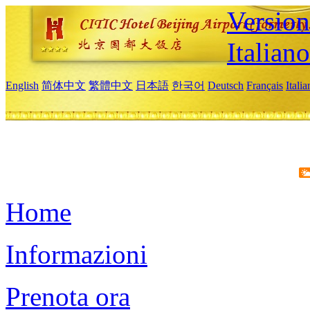
Version
Italiano
English
简体中文
繁體中文
日本語
한국어
Deutsch
Français
Itali
Home
Informazioni
Prenota ora