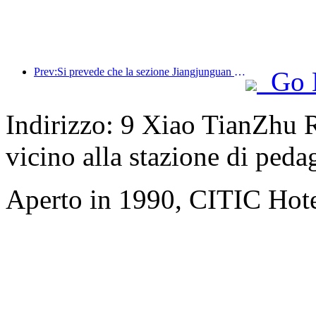
Prev:Si prevede che la sezione Jiangjunguan della Grande Muraglia nel distretto di Pinggu, a Pechino, aprirà al pubblico entro la fine del 2026.
Go 
Indirizzo: 9 Xiao TianZhu R
vicino alla stazione di ped
Aperto in 1990, CITIC Hote