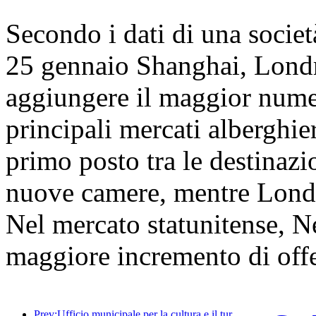
Secondo i dati di una società 
25 gennaio Shanghai, Lond
aggiungere il maggior numer
principali mercati alberghie
primo posto tra le destinazi
nuove camere, mentre Lond
Nel mercato statunitense, Ne
maggiore incremento di off
Prev:Ufficio municipale per la cultura e il turismo di Pechino: nel 2025, Pechino ha accolto 5,48 milioni di turisti in arrivo, con un aumento annuo del 39%.