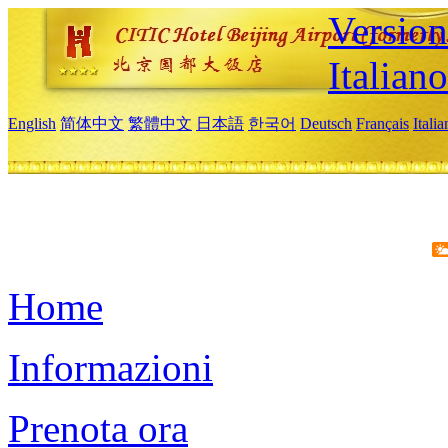
Version
Italiano
English
简体中文
繁體中文
日本語
한국어
Deutsch
Français
Itali
Home
Informazioni
Prenota ora