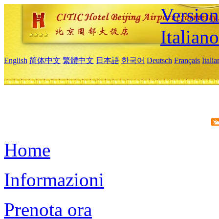
Version
Italiano
English
简体中文
繁體中文
日本語
한국어
Deutsch
Français
Itali
Home
Informazioni
Prenota ora