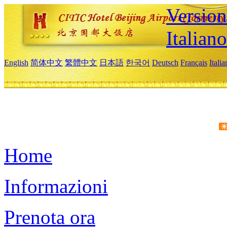
Version
Italiano
English
简体中文
繁體中文
日本語
한국어
Deutsch
Français
Itali
Home
Informazioni
Prenota ora