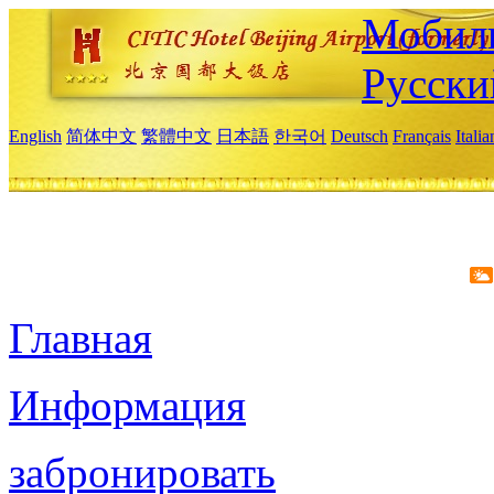
Мобиль
Русски
English
简体中文
繁體中文
日本語
한국어
Deutsch
Français
Itali
Главная
Информация
забронировать