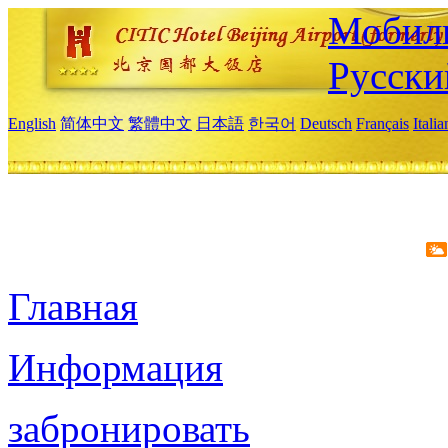
Мобиль
Русски
English
简体中文
繁體中文
日本語
한국어
Deutsch
Français
Itali
Главная
Информация
забронировать