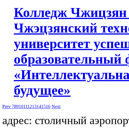
Колледж Чжицзян
Чжэцзянский техн
университет успе
образовательный 
«Интеллектуальна
будущее»
Prev
7
8
9
10
11
12
13
14
15
16
Next
адрес: столичный аэропорт