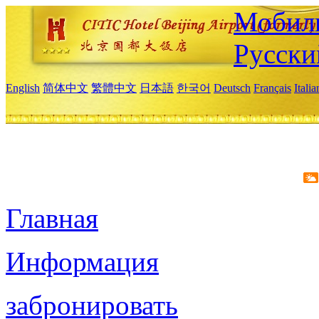
Мобиль
Русски
English
简体中文
繁體中文
日本語
한국어
Deutsch
Français
Itali
Главная
Информация
забронировать