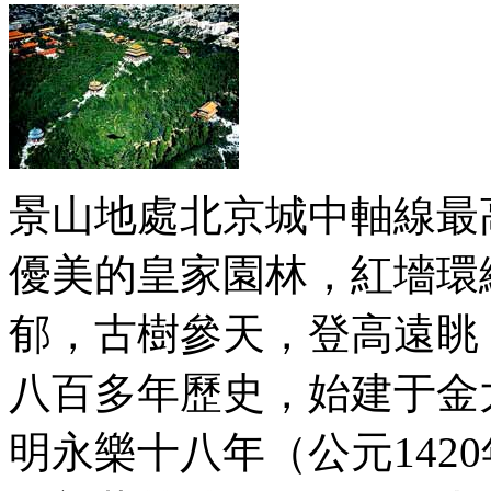
景山地處北京城中軸線最
優美的皇家園林，紅墻環
郁，古樹參天，登高遠眺
八百多年歷史，始建于金大
明永樂十八年（公元142