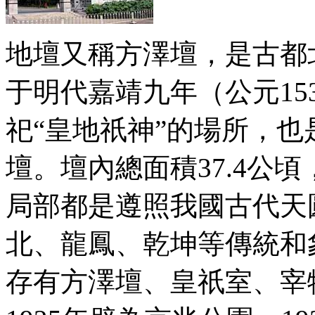
地壇又稱方澤壇，是古都
于明代嘉靖九年（公元15
祀“皇地祇神”的場所，
壇。壇內總面積37.4公
局部都是遵照我國古代天
北、龍鳳、乾坤等傳統和
存有方澤壇、皇祇室、宰