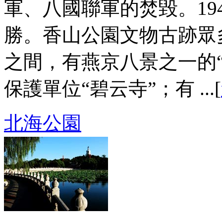
軍、八國聯軍的焚毀。19
勝。香山公園文物古跡眾
之間，有燕京八景之一的
保護單位“碧云寺”；有 ...[
北海公園