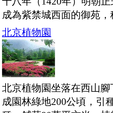
十八年（1420年）明朝
成為紫禁城西面的御苑，稱西 
北京植物園
北京植物園坐落在西山腳下
成園林綠地200公頃，引種