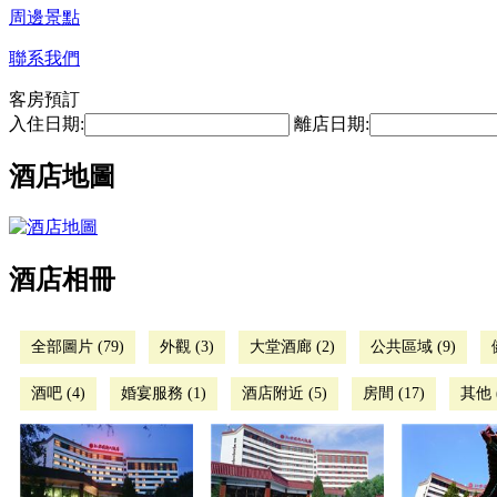
周邊景點
聯系我們
客房預訂
入住日期:
離店日期:
酒店地圖
酒店相冊
全部圖片 (79)
外觀 (3)
大堂酒廊 (2)
公共區域 (9)
酒吧 (4)
婚宴服務 (1)
酒店附近 (5)
房間 (17)
其他 (