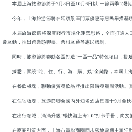
本屆上海旅游節將于7月8日至10月6日以“一節兩季”(暑
今年，上海旅游節將在延續景區門票優惠等惠民舉措基礎上
本屆旅游節還將深度踐行市場化運營思路，全面打通人工智
慶互動，推出跨業態聯票、票根互通等惠民機制。
同時，旅游節將聯動各區打造“一區一品”特色項目，搭建
據悉，圍繞“吃、住、行、游、購、娛”全鏈路，本屆上海
在餐飲板塊，聯動優質餐飲品牌推出限時餐廳周活動。其
在住宿板塊，旅游節聯合國內外知名酒店集團于9月金秋
在出行領域，滴滴升級“暢快游上海2.0”打卡手冊，向文
在商圈引流方面，上海市重點商圈同步落地暑期主題活動