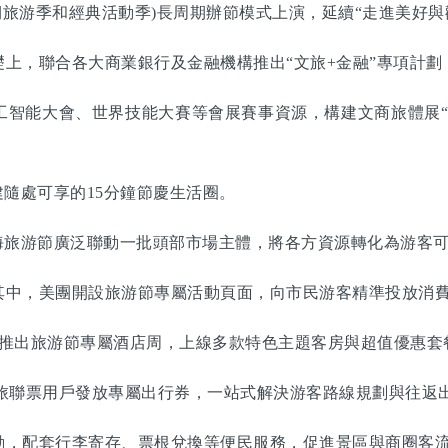
期旅游季和經典活動季)長周期辦節模式上演，延續“走進美好與
，聯合各大商業銀行及金融機構推出“文旅+金融”專項計劃
能大會、世界技能大賽等會展賽事資源，構建文商旅體展“
隨處可享的15分鐘節慶生活圈。
旅游節廣泛聯動一批頭部市場主體，將各方資源轉化為游客可
中，美團開設旅游節專屬活動頁面，向市民游客精準投放消費
推出旅游節專屬酒店周，上線多款特色主題客房與超值優惠套
旅聯票用戶發放專屬出行券，一站式解決游客路線規劃與往返
，配套行李寄存、票根兌換等便民服務，促進景區與商圈客