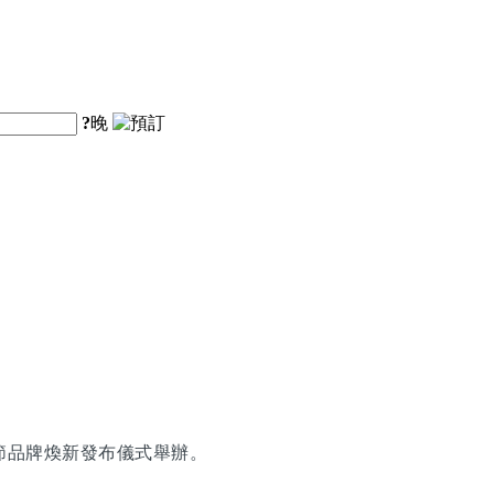
?
晚
節品牌煥新發布儀式舉辦。